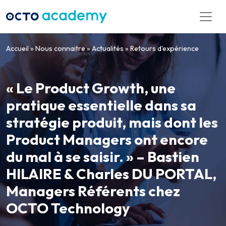
Aller directement au contenu
Accueil
»
Nous connaitre
»
Actualités
»
Retours d'expérience
« Le Product Growth, une
pratique essentielle dans sa
stratégie produit, mais dont les
Product Managers ont encore
du mal à se saisir. » – Bastien
HILAIRE & Charles DU PORTAL,
Managers Référents chez
OCTO Technology