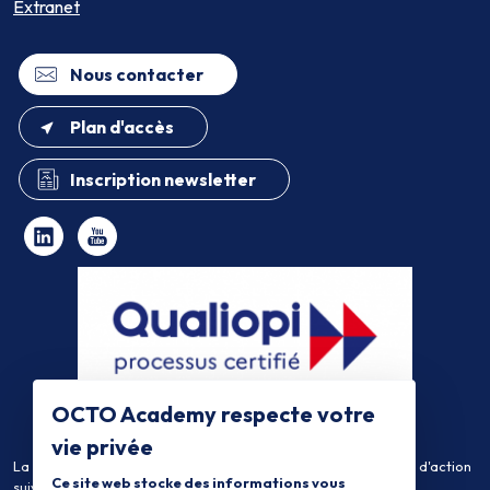
Extranet
Nous contacter
Plan d'accès
Inscription newsletter
OCTO Academy respecte votre
vie privée
La certification qualité a été délivrée au titre de la catégorie d'action
Ce site web stocke des informations vous
suivante :
Actions de Formation