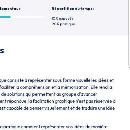
ndamentaux
Répartition du temps :
10% exposés
90% pratique
s
hique consiste à représenter sous forme visuelle les idées et
faciliter la compréhension et la mémorisation. Elle rend la
e de solutions qui permettent au groupe d'avancer
nt répandue, la facilitation graphique n'est pas réservée à
 est capable de penser visuellement et de traduire une idée
 la pratique comment représenter vos idées de manière