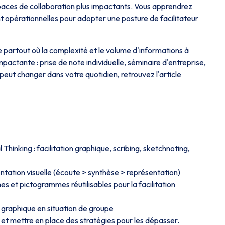
spaces de collaboration plus impactants. Vous apprendrez
 opérationnelles pour adopter une posture de facilitateur
e partout où la complexité et le volume d'informations à
pactante : prise de note individuelle, séminaire d'entreprise,
e peut changer dans votre quotidien, retrouvez l'article
 Thinking : facilitation graphique, scribing, sketchnoting,
entation visuelle (écoute > synthèse > représentation)
es et pictogrammes réutilisables pour la facilitation
r graphique en situation de groupe
en et mettre en place des stratégies pour les dépasser.