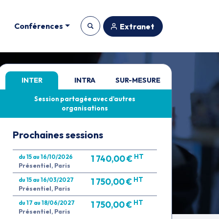
Conférences
Extranet
INTER
INTRA
SUR-MESURE
Session partagée avec d'autres
organisations
Prochaines sessions
HT
du 15 au 16/10/2026
1 740,00 €
Présentiel, Paris
HT
du 15 au 16/03/2027
1 750,00 €
Présentiel, Paris
HT
du 17 au 18/06/2027
1 750,00 €
Présentiel, Paris