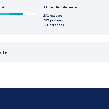
ncé
Répartition du temps :
20% exposés
70% pratique
10% échanges
rité