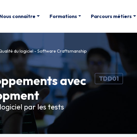
Nous connaitre
Formations
Parcours métiers
Qualité du logiciel - Software Craftsmanship
loppements avec
TDD01
lopment
giciel par les tests