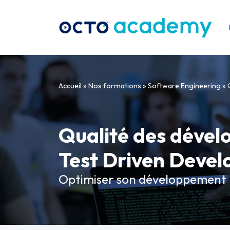
Aller directement au contenu
Accueil
»
Nos formations
»
Software Engineering
»
Qualité des déve
Test Driven Deve
Optimiser son développement lo