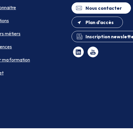
onnaitre
Nous contacter
ions
Plan d'accès
rs métiers
Inscription newslett
ences
r ma formation
et