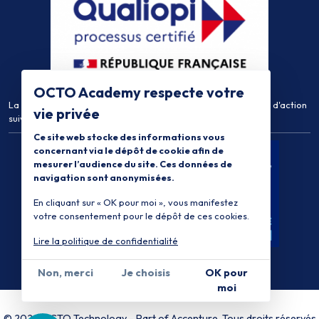
OCTO Academy respecte votre
La certification qualité a été délivrée au titre de la catégorie d'action
vie privée
suivante :
Actions de Formation
Ce site web stocke des informations vous
concernant via le dépôt de cookie afin de
mesurer l’audience du site. Ces données de
navigation sont anonymisées.
En cliquant sur « OK pour moi », vous manifestez
votre consentement pour le dépôt de ces cookies.
Lire la politique de confidentialité
Non, merci
Je choisis
OK pour
moi
© 2026 OCTO Technology
-
Part of Accenture
, Tous droits réservés