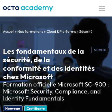
Aller directement au contenu
Accueil
»
Nos formations
»
Cloud & Platforms
»
Sécurité
Les fondamentaux de la
SC900
sécurité, de la
conformité et des identités
chez Microsoft
Formation officielle Microsoft SC-900 :
Microsoft Security, Compliance, and
Identity Fundamentals
Nouveau
Certifiante