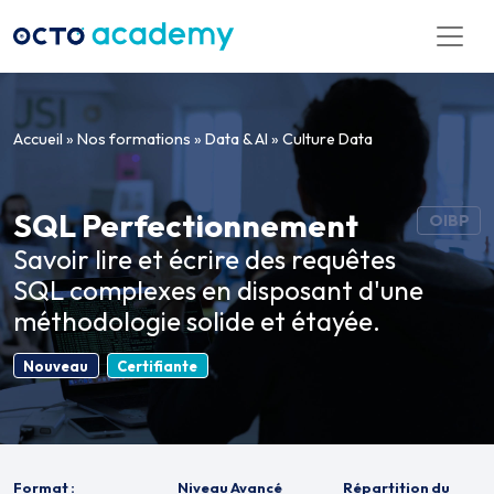
Aller directement au contenu
Accueil
»
Nos formations
»
Data & AI
»
Culture Data
SQL Perfectionnement
OIBP
Savoir lire et écrire des requêtes
SQL complexes en disposant d'une
méthodologie solide et étayée.
Nouveau
Certifiante
Format :
Niveau Avancé
Répartition du