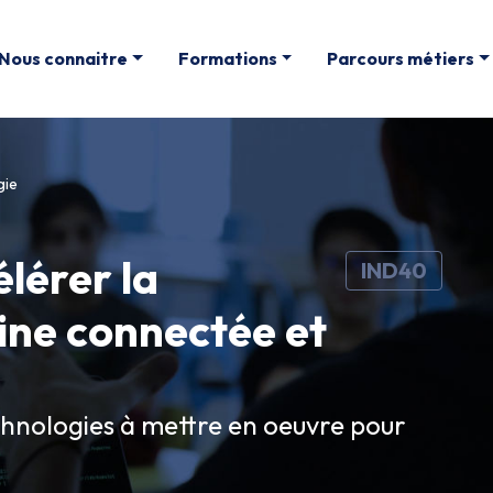
Nous connaitre
Formations
Parcours métiers
gie
élérer la
IND40
sine connectée et
echnologies à mettre en oeuvre pour