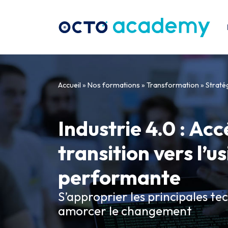
Aller directement au contenu
Accueil
»
Nos formations
»
Transformation
»
Straté
Industrie 4.0 : Acc
transition vers l’u
performante
S’approprier les principales t
amorcer le changement