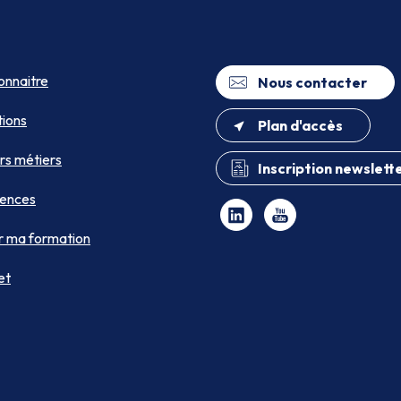
onnaitre
Nous contacter
ions
Plan d'accès
rs métiers
Inscription newslett
ences
r ma formation
et