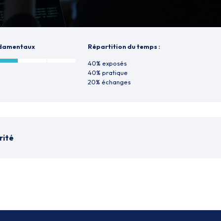
ndamentaux
Répartition du temps :
40% exposés
40% pratique
20% échanges
rité