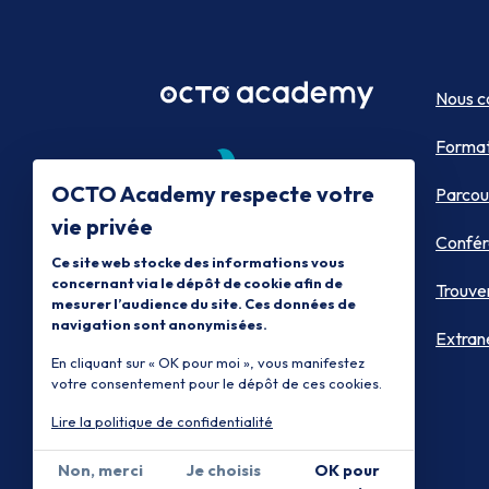
Nous c
Format
OCTO Academy respecte votre
Parcou
vie privée
Confér
Ce site web stocke des informations vous
concernant via le dépôt de cookie afin de
Trouve
mesurer l’audience du site. Ces données de
navigation sont anonymisées.
Extran
En cliquant sur « OK pour moi », vous manifestez
votre consentement pour le dépôt de ces cookies.
Lire la politique de confidentialité
Non, merci
Je choisis
OK pour