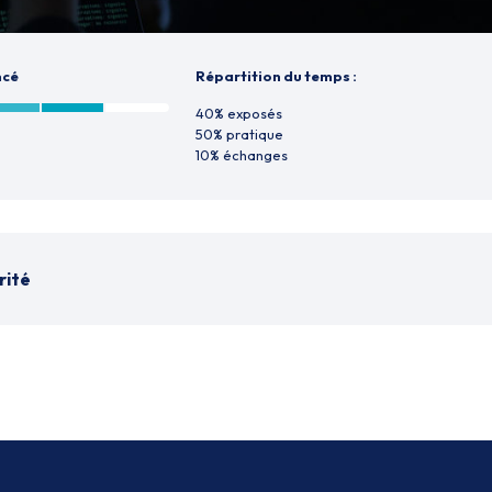
ncé
Répartition du temps :
40% exposés
50% pratique
10% échanges
rité