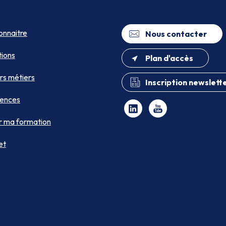
onnaitre
Nous contacter
ions
Plan d'accès
rs métiers
Inscription newslett
ences
r ma formation
et