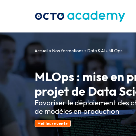
Aller directement au contenu
Accueil
»
Nos formations
»
Data & AI
»
MLOps
MLOps : mise en p
projet de Data Sc
Favoriser le déploiement des 
de modèles en production
Meilleure vente