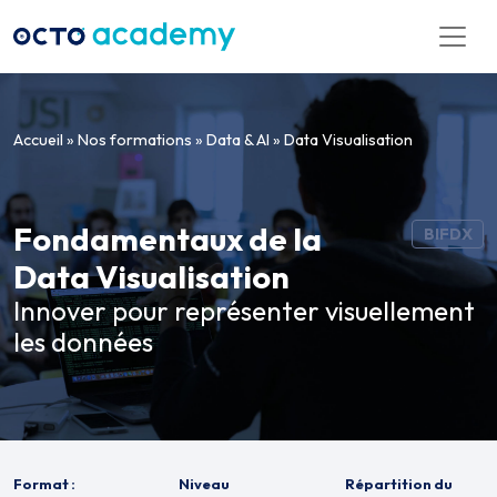
Aller directement au contenu
Accueil
»
Nos formations
»
Data & AI
»
Data Visualisation
Fondamentaux de la
BIFDX
Data Visualisation
Innover pour représenter visuellement
les données
Format :
Niveau
Répartition du