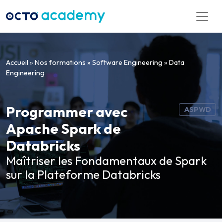
Aller directement au contenu
Accueil
»
Nos formations
»
Software Engineering
»
Data
Engineering
Programmer avec
ASPWD
Apache Spark de
Databricks
Maîtriser les Fondamentaux de Spark
sur la Plateforme Databricks