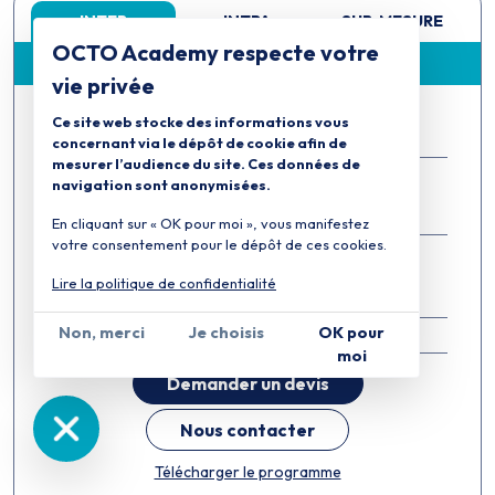
INTER
INTRA
SUR-MESURE
OCTO Academy respecte votre
Session partagée avec d'autres organisations
vie privée
Prochaines sessions
Ce site web stocke des informations vous
concernant via le dépôt de cookie afin de
mesurer l’audience du site. Ces données de
HT
du 22 au 25/09/2026
2 900,00 €
navigation sont anonymisées.
Distanciel
Certification en option
HT
165,00 €
/ tentative
En cliquant sur « OK pour moi », vous manifestez
votre consentement pour le dépôt de ces cookies.
HT
du 24 au 27/11/2026
2 900,00 €
Distanciel
Certification en option
Lire la politique de confidentialité
HT
165,00 €
/ tentative
Non, merci
Je choisis
OK pour
Durée
28 h / 4 j
moi
Demander un devis
Nous contacter
Télécharger le programme