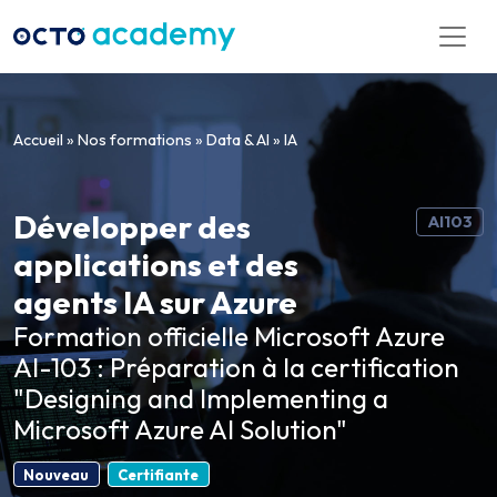
Aller directement au contenu
Accueil
»
Nos formations
»
Data & AI
»
IA
Développer des
AI103
applications et des
agents IA sur Azure
Formation officielle Microsoft Azure
AI-103 : Préparation à la certification
"Designing and Implementing a
Microsoft Azure AI Solution"
Nouveau
Certifiante