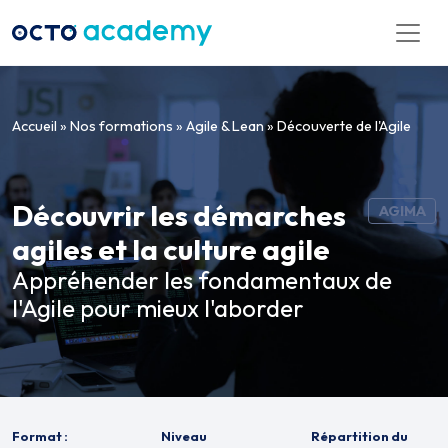
Aller directement au contenu
Accueil
»
Nos formations
»
Agile & Lean
»
Découverte de l'Agile
Découvrir les démarches
AGIMA
agiles et la culture agile
Appréhender les fondamentaux de
l'Agile pour mieux l'aborder
Format :
Niveau
Répartition du