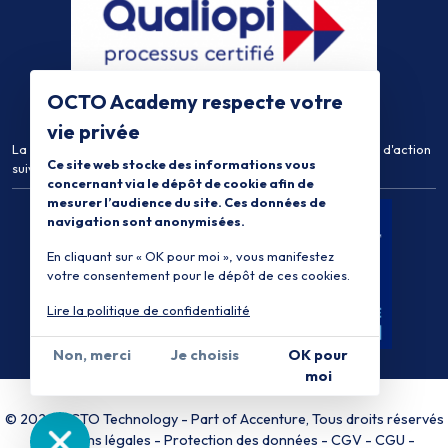
OCTO Academy respecte votre
vie privée
La certification qualité a été délivrée au titre de la catégorie d'action
Ce site web stocke des informations vous
suivante :
Actions de Formation
concernant via le dépôt de cookie afin de
mesurer l’audience du site. Ces données de
navigation sont anonymisées.
En cliquant sur « OK pour moi », vous manifestez
votre consentement pour le dépôt de ces cookies.
Lire la politique de confidentialité
Non, merci
Je choisis
OK pour
moi
© 2026 OCTO Technology
-
Part of Accenture
, Tous droits réservés
-
Mentions légales
Protection des données
CGV
CGU