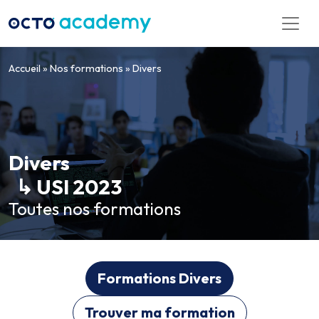
Aller directement au contenu
Accueil
»
Nos formations
»
Divers
Divers
↳ USI 2023
Toutes nos formations
Formations Divers
Trouver ma formation