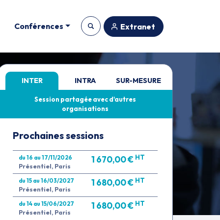
Conférences
Extranet
INTER
INTRA
SUR-MESURE
Session partagée avec d'autres
organisations
Prochaines sessions
HT
du 16 au 17/11/2026
1 670,00 €
Présentiel, Paris
HT
du 15 au 16/03/2027
1 680,00 €
Présentiel, Paris
HT
du 14 au 15/06/2027
1 680,00 €
Présentiel, Paris