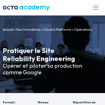
Aller directement au contenu
Accueil
»
Nos formations
»
Cloud & Platforms
»
Opérations
Pratiquer le Site
PLSRE
Reliability Engineering
Opérer et piloter sa production
comme Google
Format :
Niveau
Répartition du