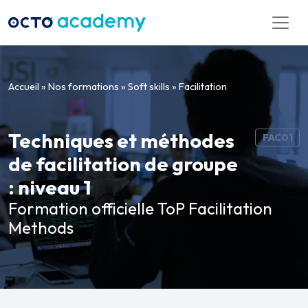
Aller directement au contenu
Accueil
»
Nos formations
»
Soft skills
»
Facilitation
Techniques et méthodes
FAC01
de facilitation de groupe
: niveau 1
Formation officielle ToP Facilitation
Methods