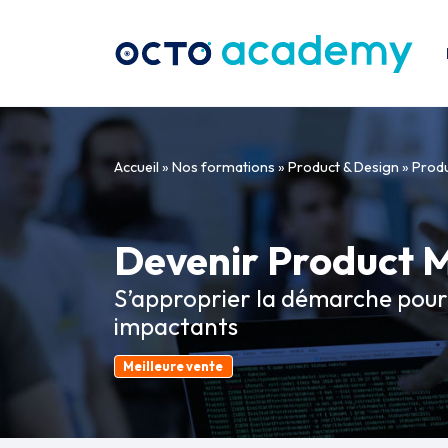
Aller directement au contenu
Accueil
»
Nos formations
»
Product & Design
»
Prod
Devenir Product 
S’approprier la démarche pour 
impactants
Meilleure vente