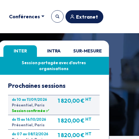
Conférences
Extranet
INTER
INTRA
SUR-MESURE
Session partagée avec d'autres
organisations
Prochaines sessions
HT
du 10 au 11/09/2026
1 820,00 €
Présentiel, Paris
Session confirmée ✅
HT
du 15 au 16/10/2026
1 820,00 €
Présentiel, Paris
HT
du 07 au 08/12/2026
1 820,00 €